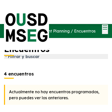
Men
Entra
Menú
Phase Four Engagement Planning
/
Encuentros
Encuentros
Filtrar y buscar
4 encuentros
Actualmente no hay encuentros programados,
pero puedes ver los anteriores.