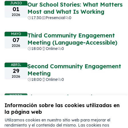
JUNIO
Our School Stories: What Matters
01
Most and What Is Working
2026
17:30
Presencial
0
MAYO
Third Community Engagement
07
Meeting (Language-Accessible)
2026
18:00
Online
0
ABRIL
Second Community Engagement
29
Meeting
2026
18:00
Online
0
MARZO
First Community Meeting
31
17:30
Presencial
0
Información sobre las cookies utilizadas en
2026
la página web
Utilizamos cookies en nuestro sitio web para mejorar el
rendimiento y el contenido del mismo. Las cookies nos